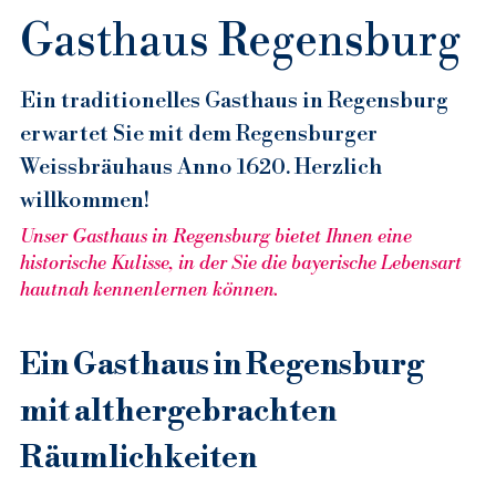
Gasthaus Regensburg
Regensburg A-Z
Ein traditionelles Gasthaus in Regensburg 
Brauerei Regensburg
Suche
erwartet Sie mit dem Regensburger 
Brauhaus Regensburg
Älteste Weissbierbrauerei
Weissbräuhaus Anno 1620. Herzlich 
Reservierung
willkommen!
Catering Regensburg
Brauerei Regensburg
Brauhaus Regensburg
Unser Gasthaus in Regensburg bietet Ihnen eine 
Essen Regensburg
Brauhaus Regensburg City
Catering Regensburg
historische Kulisse, in der Sie die bayerische Lebensart 
hautnah kennenlernen können.
Gasthaus Regensburg
Brauhaus Regensburg Fußgänger
Cateringservice Regensburg
Essen Gasthaus Regensburg
Gaststätte Regensburg
Brauhaus Regensburg Innenstadt
Essen in Regensburg
Gasthaus Brauhaus Regensburg
Ein Gasthaus in Regensburg 
mit althergebrachten 
Bier Regensburg
Brauhaus Regensburg Zentrum
Essen Regensburg City
Gasthaus Regensburg
Gaststätte Regensburg
Räumlichkeiten
Bar Regensburg
Essen in Regensburg Innenstadt
Gasthof Regensburg
Gaststätte Regensburg Altstadt
Weißbier Regensburg