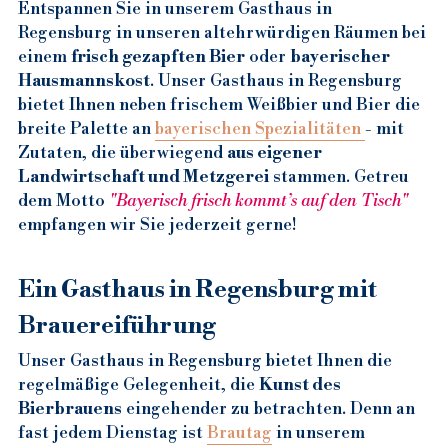
Entspannen Sie in unserem Gasthaus in 
Tourismus Regensburg
Gut Essen in Regensburg
Gastronomie Gasthaus Regensburg
Gaststätte Regensburg City
Beer Regensburg
Bar Regensburg
Regensburg in unseren altehrwürdigen Räumen bei 
Regensburg Altstadt
Regensburg City Essen
Regensburg Gastronomie
Gaststätte Regensburg Innenstad
Bier Regensburg
Bayerisches Museum
einem 
frisch gezapften Bier
 oder 
bayerischer 
Hausmannskost
. Unser Gasthaus in Regensburg 
Bratwürste in Regensburg
Gastronomie Regensburg Altstadt
Gaststätte Regensburg Stadt
Beertasting Regensburg
Regensburg Germany Tourism
Regensburg Altstadt
bietet Ihnen neben frischem Weißbier und Bier die 
breite Palette an 
bayerischen Spezialitäten 
- mit 
Hausgemachte Speisen Regensburg
Regensburg Gastronomie
Gaststätte Bräuhaus Regensburg
Biergarten Regensburg
Regensburg Tourism
Zutaten, die überwiegend 
aus eigener 
Landwirtschaft und Metzgerei
 stammen. Getreu 
Regensburger Knacker
Bestes Restaurant Regensburg
Regensburg Restaurantführer
Regensburg Bier
Regensburg Tourismus
dem Motto 
"Bayerisch frisch kommt’s auf den Tisch"
empfangen wir Sie jederzeit gerne!
Bayerische Küche Regensburg
Gutes Restaurant Regensburg
Regensburg Gaststätte
Regensburg Biergarten
RGB Tourist Information
Ein Gasthaus in Regensburg mit 
Deutsche Küche Regensburg
Regensburg City Restaurant
Ristorante Regensburg
Tourismus Regensburg
Brauereiführung
Restaurant in Regensburg
Lokale in Regensburg
Gruppenreise Regensburg
Unser Gasthaus in Regensburg bietet Ihnen die 
Restaurant RGB Innenstadt
Uriges Wirtshaus Regensburg
Altstadt Regensburg
regelmäßige Gelegenheit, die 
Kunst des 
Bierbrauens
 eingehender zu betrachten. Denn an 
Restaurants in Regensburg
Weißbrauhaus
fast jedem Dienstag ist 
Brautag
 in unserem 