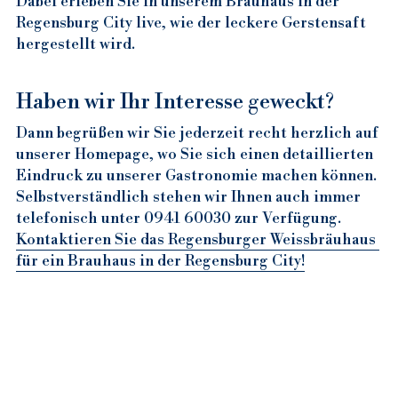
Dabei erleben Sie in unserem Brauhaus in der 
Restaurants in RGB Altstadt
Sehenswürdigkeiten Regensburg
Rege
nsburg City live, wie der leckere Gerstensaft 
hergestellt wird.
Haben wir Ihr Interesse geweckt?
Dann begrüßen wir Sie jederzeit recht herzlich auf 
unserer Homepage, wo Sie sich einen detaillierten 
Eindruck zu unserer Gastronomie machen können. 
Selbstverständlich stehen wir Ihnen auch immer 
telefonisch unter 0941 60030 zur Verfügung. 
Kontaktieren Sie das Regensburger Weissbräuhaus 
für ein Brauhaus in der Regensburg City!