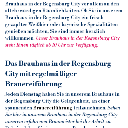
Tourismus Regensburg
Gut Essen in Regensburg
Gastronomie Gasthaus Regensburg
Gaststätte Regensburg City
Beer Regensburg
Bar Regensburg
Brauhaus in der Regensburg City vor allem an den 
altehrwürdigen Räumlichkeiten. Ob Sie in unserem 
Regensburg Altstadt
Regensburg City Essen
Regensburg Gastronomie
Gaststätte Regensburg Innenstad
Bier Regensburg
Bayerisches Museum
Brauhaus in der Regensburg City ein 
frisch 
gezapftes Weißbier
 oder 
bayerische Spezialitäten
Bratwürste in Regensburg
Gastronomie Regensburg Altstadt
Gaststätte Regensburg Stadt
Beertasting Regensburg
Regensburg Germany Tourism
Regensburg Altstadt
genießen möchten, Sie sind immer herzlich 
willkommen. 
Unser Brauhaus in der Regensburg City 
Hausgemachte Speisen Regensburg
Regensburg Gastronomie
Gaststätte Bräuhaus Regensburg
Biergarten Regensburg
Regensburg Tourism
steht Ihnen täglich ab 10 Uhr zur Verfügung.
Regensburger Knacker
Bestes Restaurant Regensburg
Regensburg Restaurantführer
Regensburg Bier
Regensburg Tourismus
Das Brauhaus in der Regensburg 
Bayerische Küche Regensburg
Gutes Restaurant Regensburg
Regensburg Gaststätte
Regensburg Biergarten
RGB Tourist Information
City mit regelmäßiger 
Deutsche Küche Regensburg
Regensburg City Restaurant
Ristorante Regensburg
Tourismus Regensburg
Brauereiführung
Jeden Dienstag
 haben Sie in unserem Brauhaus in 
Restaurant in Regensburg
Lokale in Regensburg
Gruppenreise Regensburg
der Regensburg City die Gelegenheit, an einer 
spannenden 
Restaurant RGB Innenstadt
Uriges Wirtshaus Regensburg
Altstadt Regensburg
Brauereiführung
teilzunehmen. 
Sehen 
Sie hier in unserem Brauhaus in der Regensburg City 
Restaurants in Regensburg
Weißbrauhaus
unserem erfahrenen Braumeister bei der Arbeit zu.