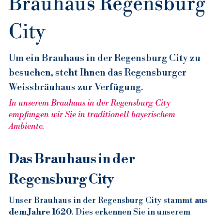
Brauhaus Regensburg 
Regensburg A-Z
City
Brauerei Regensburg
Suche
Um ein Brauhaus in der Regensburg City zu 
Brauhaus Regensburg
Älteste Weissbierbrauerei
besuchen, steht Ihnen das Regensburger 
Reservierung
Weissbräuhaus zur Verfügung.
Catering Regensburg
Brauerei Regensburg
Brauhaus Regensburg
In unserem Brauhaus in der Regensburg City 
Essen Regensburg
Brauhaus Regensburg City
Catering Regensburg
empfangen wir Sie in traditionell bayerischem 
Ambiente.
Gasthaus Regensburg
Brauhaus Regensburg Fußgänger
Cateringservice Regensburg
Essen Gasthaus Regensburg
Gaststätte Regensburg
Brauhaus Regensburg Innenstadt
Essen in Regensburg
Gasthaus Brauhaus Regensburg
Das Brauhaus in der 
Regensburg City
Bier Regensburg
Brauhaus Regensburg Zentrum
Essen Regensburg City
Gasthaus Regensburg
Gaststätte Regensburg
Bar Regensburg
Essen in Regensburg Innenstadt
Gasthof Regensburg
Gaststätte Regensburg Altstadt
Weißbier Regensburg
Unser Brauhaus in der Regensburg City stammt 
aus 
dem Jahre 1620
. Dies erkennen Sie in unserem 