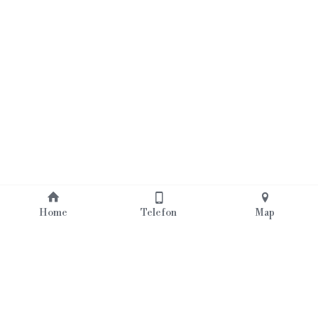
Home
Telefon
Map
Über uns
Räumlichkeiten
Unsere Biere
Brauerei